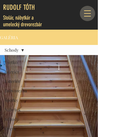
RUDOLF TÓTH
Stolár, nábytkár a
umelecký drevorezbár
GALÉRIA
Schody
Všetko
Interiér
Exteriér
Drevorezba
Šperky
Nábytok
Schody
Dvere