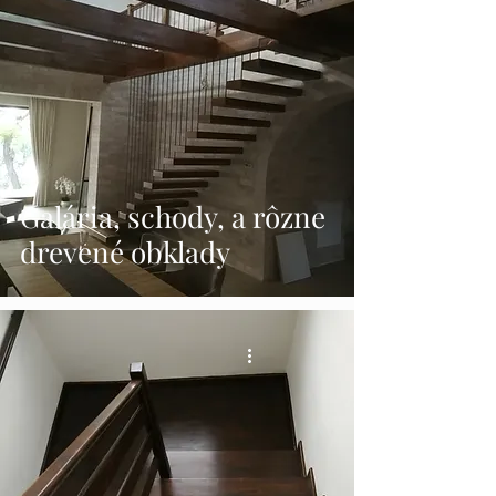
Galária, schody, a rôzne
drevené obklady