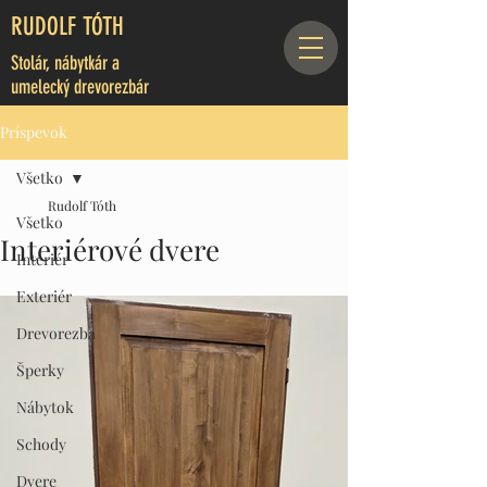
RUDOLF TÓTH
Stolár, nábytkár a
umelecký drevorezbár
Príspevok
Všetko
Rudolf Tóth
Všetko
Interiérové dvere
Interiér
Exteriér
Drevorezba
Šperky
Nábytok
Schody
Dvere