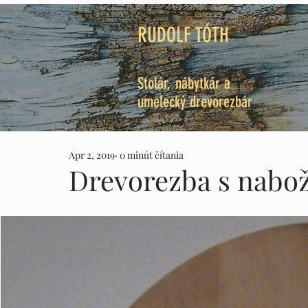
RUDOLF TÓTH
Stolár, nábytkár a
umelecký drevorezbár
Apr 2, 2019
0 minút čítania
Drevorezba s nabo